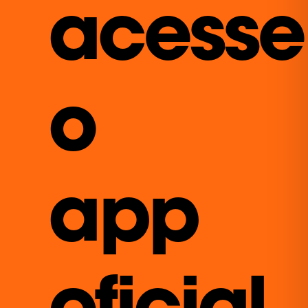
acesse
o
app
oficial