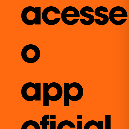
acesse
o
app
oficial