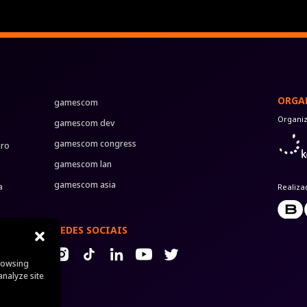
ORGA
gamescom
Organi
gamescom dev
gamescom congress
uro
gamescom lan
gamescom asia
a
Realiza
REDES SOCIAIS
rowsing
analyze site