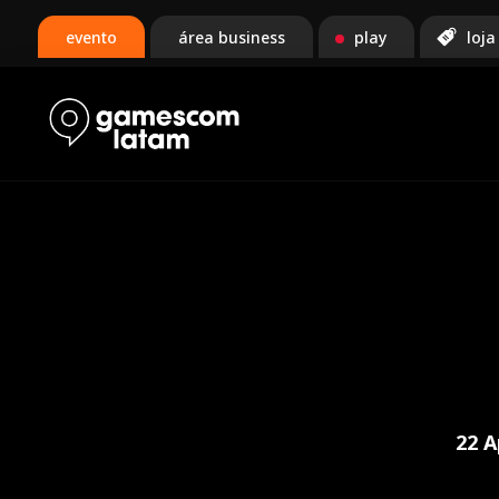
evento
área business
play
loja
22 A