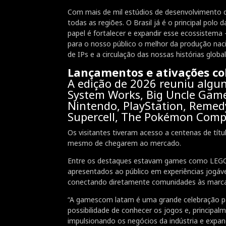
Com mais de mil estúdios de desenvolvimento de
todas as regiões. O Brasil já é o principal p
papel é fortalecer e expandir esse ecossistema
para o nosso público o melhor da produção nac
de IPs e a circulação das nossas histórias glo
Lançamentos e ativações col
A edição de 2026 reuniu alguns
System Works, Big Uncle Games
Nintendo, PlayStation, Remed
Supercell, The Pokémon Comp
Os visitantes tiveram acesso a centenas de tí
mesmo de chegarem ao mercado.
Entre os destaques estavam games como LEGO Ba
apresentados ao público em experiências jogávei
conectando diretamente comunidades às marcas
“A gamescom latam é uma grande celebração pa
possibilidade de conhecer os jogos e, princip
impulsionando os negócios da indústria e expa