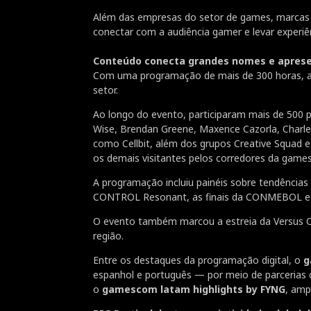
Além das empresas do setor de games, marcas 
conectar com a audiência gamer e levar experi
Conteúdo conecta grandes nomes e apresen
Com uma programação de mais de 300 horas, a g
setor.
Ao longo do evento, participaram mais de 500
Wise, Brendan Greene, Maxence Cazorla, Charl
como Cellbit, além dos grupos Creative Squad e 
os demais visitantes pelos corredores da gam
A programação incluiu painéis sobre tendência
CONTROL Resonant, as finais da CONMEBOL eLi
O evento também marcou a estreia da Versus On
região.
Entre os destaques da programação digital, o
g
espanhol e português — por meio de parceri
o
gamescom latam highlights by FYNG
, amp