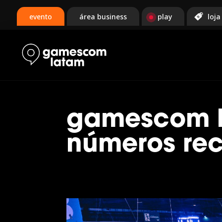
evento
área business
play
loja
gamescom l
números re