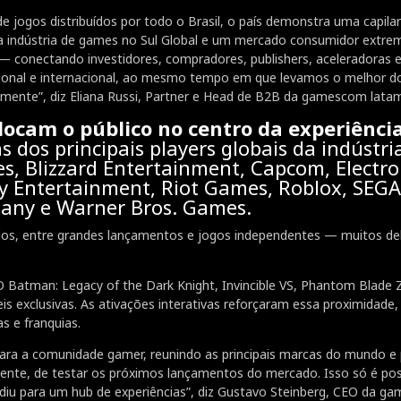
 jogos distribuídos por todo o Brasil, o país demonstra uma capilar
olo da indústria de games no Sul Global e um mercado consumidor ex
 — conectando investidores, compradores, publishers, aceleradoras
ional e internacional, ao mesmo tempo em que levamos o melhor do 
balmente”, diz Eliana Russi, Partner e Head de B2B da gamescom lata
ocam o público no centro da experiênci
 dos principais players globais da indústri
, Blizzard Entertainment, Capcom, Electron
y Entertainment, Riot Games, Roblox, SEG
any e Warner Bros. Games.
tulos, entre grandes lançamentos e jogos independentes — muitos de
tman: Legacy of the Dark Knight, Invincible VS, Phantom Blade Ze
s exclusivas. As ativações interativas reforçaram essa proximidade,
 e franquias.
ra a comunidade gamer, reunindo as principais marcas do mundo e 
almente, de testar os próximos lançamentos do mercado. Isso só é p
ndiu para um hub de experiências”, diz Gustavo Steinberg, CEO da g