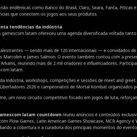
não endêmicas como Banco do Brasil, Claro, Seara, Fanta, Pitica
ências que conectem os jogos aos seus produtos.
ta tendências da indústria
amescom latam ofereceu uma agenda diversificada voltada tanto ao
 palestrantes — sendo mais de 120 internacionais — e convidados d
es Marcolim e James Salmon. O evento também contou com a presenç
Arkanis, reunindo mais de 2 mil criadores e influenciadores. Partici
escom latam.
s da indústria, workshops, competições e sessões de meet and greet
bertadores 2026 e campeonatos de Mortal Kombat organizados pe
e, um novo circuito competitivo focado em jogos de luta, reforça
amescom latam countdown
reuniu anúncios e conteúdos exclusiv
as com Flow Games, Latin American Games Showcase, MCR Agency 
liando a cobertura e a curadoria dos principais momentos do evento