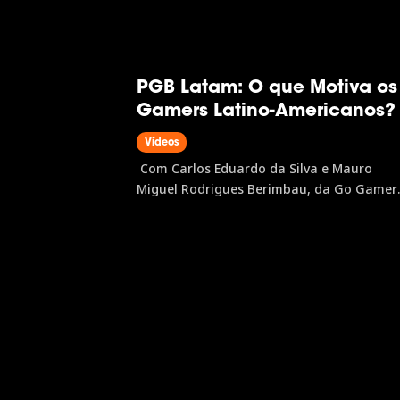
PGB Latam: O que Motiva os
Gamers Latino-Americanos?
Vídeos
Com Carlos Eduardo da Silva e Mauro
Miguel Rodrigues Berimbau, da Go Gamer
A PGB Latam é a pesquisa que mapeia o
perfil do gamer latino-americano,
investigando desde plataformas favoritas 
hábitos de jogo até jornada de compra e
relação com marcas. Neste painel,...