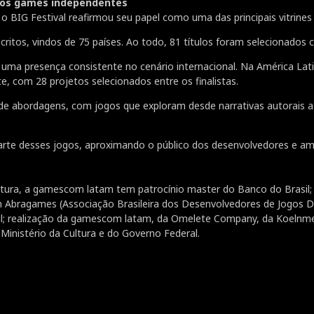
l dos games independentes
 BIG Festival reafirmou seu papel como uma das principais vitrin
critos, vindos de 75 países. Ao todo, 81 títulos foram selecionados c
ndo uma presença consistente no cenário internacional. Na América La
e, com 28 projetos selecionados entre os finalistas.
de de abordagens, com jogos que exploram desde narrativas autorais
te desses jogos, aproximando o público dos desenvolvedores e ampl
ultura, a gamescom latam tem patrocínio master do Banco do Brasil;
 Abragames (Associação Brasileira dos Desenvolvedores de Jogos Di
Sul; realização da gamescom latam, da Omelete Company, da Koelnme
 Ministério da Cultura e do Governo Federal.