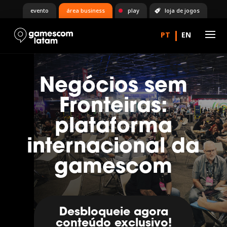
evento
área business
play
loja de jogos
Negócios sem
Fronteiras:
plataforma
internacional da
gamescom
Desbloqueie agora
conteúdo exclusivo!