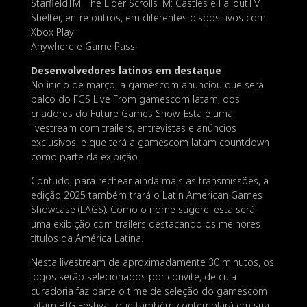
StarfieldTM, The Elder ScrollsTM: Castles e FalloutTM
Shelter, entre outros, em diferentes dispositivos com
Xbox Play
Anywhere e Game Pass.
Desenvolvedores latinos em destaque
No início de março, a gamescom anunciou que será
palco do FGS Live From gamescom latam, dos
criadores do Future Games Show. Esta é uma
livestream com trailers, entrevistas e anúncios
exclusivos, e que terá a gamescom latam countdown
como parte da exibição.
Contudo, para rechear ainda mais as transmissões, a
edição 2025 também trará o Latin American Games
Showcase (LAGS). Como o nome sugere, esta será
uma exibição com trailers destacando os melhores
títulos da América Latina.
Nesta livestream de aproximadamente 30 minutos, os
jogos serão selecionados por convite, de cuja
curadoria faz parte o time de seleção do gamescom
latam BIG Festival, que também contemplará em sua