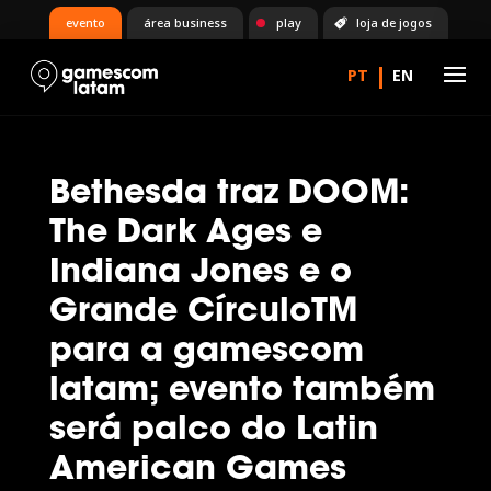
evento
área business
play
loja de jogos
Bethesda traz DOOM:
The Dark Ages e
Indiana Jones e o
Grande CírculoTM
para a gamescom
latam; evento também
será palco do Latin
American Games