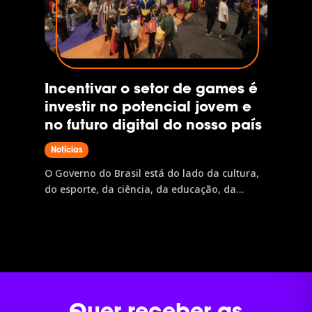
Incentivar o setor de games é
investir no potencial jovem e
no futuro digital do nosso país
Notícias
O Governo do Brasil está do lado da cultura,
do esporte, da ciência, da educação, da
inclusão e do povo brasileiro. É assim que o
desenvolvimento chega, a oportunidade vira
realidade e o nosso país avança. Por isso, o
Governo do Brasil tem orgulho de patrocinar
a...
Quer receber as