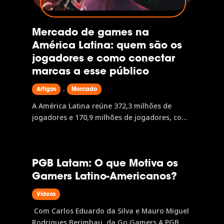
Mercado de games na
América Latina: quem são os
jogadores e como conectar
marcas a esse público
,
Artigos
Mercado
A América Latina reúne 372,3 milhões de
jogadores e 170,9 milhões de jogadores, com
receita de US$8,3 bilhões e projeção de US$9,7
bilhões até 2028. O mobile lidera com US$4,4
bilhões, mas console e PC avançam com força.
PGB Latam: O que Motiva os
No Brasil, 75,3% da população consome jogos
Gamers Latino-Americanos?
digitais, a Geração Z é maioria e as mulheres
representam 52,8% do público. Conhecer esse
Vídeos
perfil é o primeiro passo para atuar na
região, e a gamescom latam é onde esses
Com Carlos Eduardo da Silva e Mauro Miguel
dados e conexões se encontram.
Rodrigues Berimbau, da Go Gamers A PGB