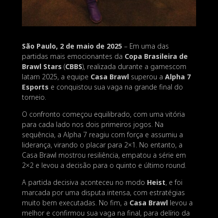
São Paulo, 2 de maio de 2025
– Em uma das
partidas mais emocionantes da
Copa Brasileira de
Brawl Stars
(
CBBS
), realizada durante a gamescom
latam 2025, a equipe
Casa Brawl
superou a
Alpha 7
Esports
e conquistou sua vaga na grande final do
torneio.
O confronto começou equilibrado, com uma vitória
para cada lado nos dois primeiros jogos. Na
sequência, a Alpha 7 reagiu com força e assumiu a
liderança, virando o placar para 2×1. No entanto, a
Casa Brawl mostrou resiliência, empatou a série em
2×2 e levou a decisão para o quinto e último round.
A partida decisiva aconteceu no modo
Heist
, e foi
marcada por uma disputa intensa, com estratégias
muito bem executadas. No fim, a
Casa Brawl
levou a
melhor e confirmou sua vaga na final, para delírio da