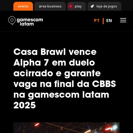
evento
área business
play
loja de jogos
Casa Brawl vence
Alpha 7 em duelo
acirrado e garante
vaga na final da CBBS
na gamescom latam
2025