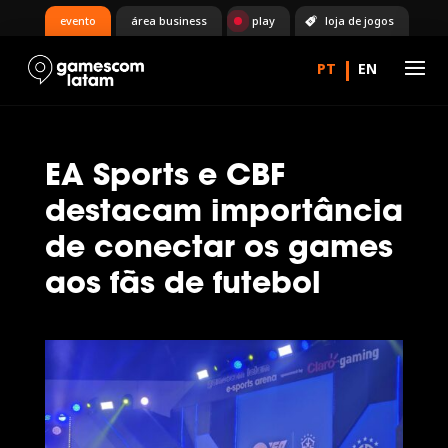
evento
área business
play
loja de jogos
EA Sports e CBF
destacam importância
de conectar os games
aos fãs de futebol