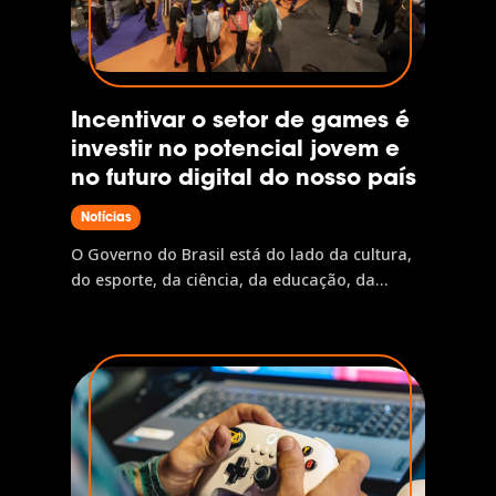
Incentivar o setor de games é
investir no potencial jovem e
no futuro digital do nosso país
Notícias
O Governo do Brasil está do lado da cultura,
do esporte, da ciência, da educação, da
inclusão e do povo brasileiro. É assim que o
desenvolvimento chega, a oportunidade vira
realidade e o nosso país avança. Por isso, o
Governo do Brasil tem orgulho de patrocinar
a...