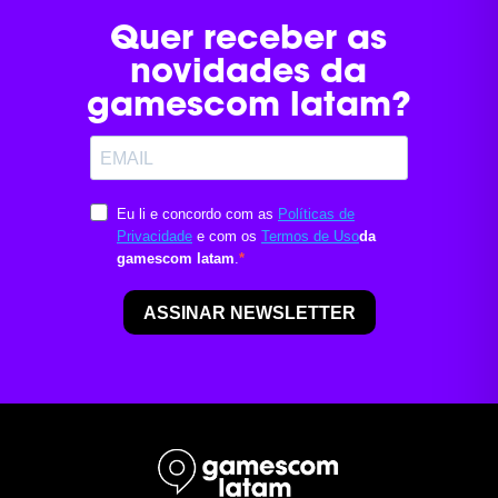
negócio nesse mercado em expansão.
Quer receber as
novidades da
gamescom latam?