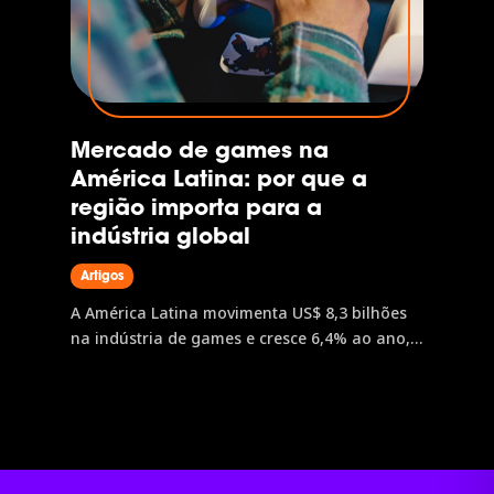
Mercado de games na
América Latina: por que a
região importa para a
indústria global
Artigos
A América Latina movimenta US$ 8,3 bilhões
na indústria de games e cresce 6,4% ao ano,
acima da América do Norte e da Europa. O
Brasil lidera a região com receita estimada
em US$ 2,71 bilhões. A gamescom latam,
única edição latino-americana da maior feira
de games do mundo, é o principal ponto de
acesso a dados, conexões e oportunidades de