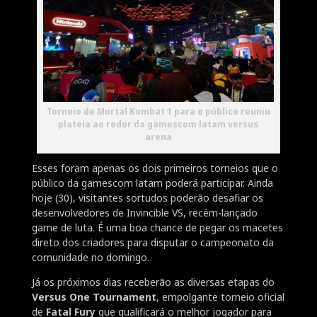
Torneio de Mortal Kombat 1 para o público reuniu
plateia ao redor da gamescom latam versus
arena
Esses foram apenas os dois primeiros torneios que o
público da gamescom latam poderá participar. Ainda
hoje (30), visitantes sortudos poderão desafiar os
desenvolvedores de Invincible VS, recém-lançado
game de luta. É uma boa chance de pegar os macetes
direto dos criadores para disputar o campeonato da
comunidade no domingo.
Já os próximos dias receberão as diversas etapas do
Versus One Tournament
, empolgante torneio oficial
de
Fatal Fury
que qualificará o melhor jogador para