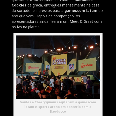
Cookies
de graça, entregues mensalmente na casa
do sortudo, e ingressos para a
gamescom latam
do
ano que vem. Depois da competição, os
apresentadores ainda fizeram um Meet & Greet com
os fãs na plateia.
Gaulês e Cherrygumms agitaram a gamescom
latam e-sports arena em parceria com a
Bauducco