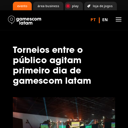
evento
área business
play
loja de jogos
Torneios entre o
público agitam
primeiro dia de
gamescom latam