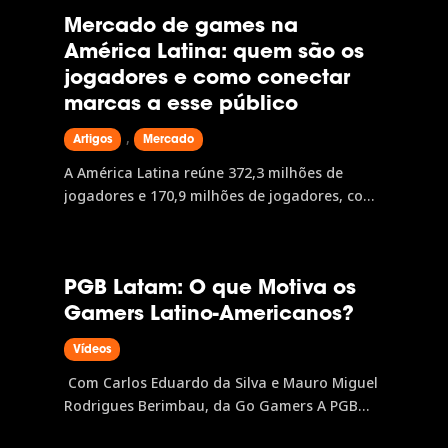
Mercado de games na
América Latina: quem são os
jogadores e como conectar
marcas a esse público
,
Artigos
Mercado
A América Latina reúne 372,3 milhões de
jogadores e 170,9 milhões de jogadores, com
receita de US$8,3 bilhões e projeção de US$9,7
bilhões até 2028. O mobile lidera com US$4,4
bilhões, mas console e PC avançam com força.
PGB Latam: O que Motiva os
No Brasil, 75,3% da população consome jogos
Gamers Latino-Americanos?
digitais, a Geração Z é maioria e as mulheres
representam 52,8% do público. Conhecer esse
Vídeos
perfil é o primeiro passo para atuar na
região, e a gamescom latam é onde esses
Com Carlos Eduardo da Silva e Mauro Miguel
dados e conexões se encontram.
Rodrigues Berimbau, da Go Gamers A PGB
Latam é a pesquisa que mapeia o perfil do