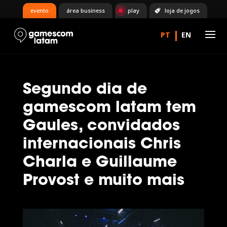
evento
área business
play
loja de jogos
Segundo dia de
gamescom latam tem
Gaules, convidados
internacionais Chris
Charla e Guillaume
Provost e muito mais