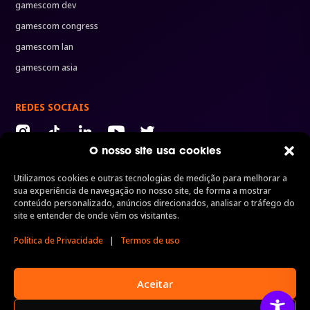
gamescom dev
gamescom congress
gamescom lan
gamescom asia
REDES SOCIAIS
O nosso site usa cookies
Utilizamos cookies e outras tecnologias de medição para melhorar a
ORGANIZADORES
sua experiência de navegação no nosso site, de forma a mostrar
Organizado por
Uma divisão da
Uma marca de
conteúdo personalizado, anúncios direcionados, analisar o tráfego do
site e entender de onde vêm os visitantes.
Política de Privacidade
|
Termos de uso
Realizada por
Aceitar