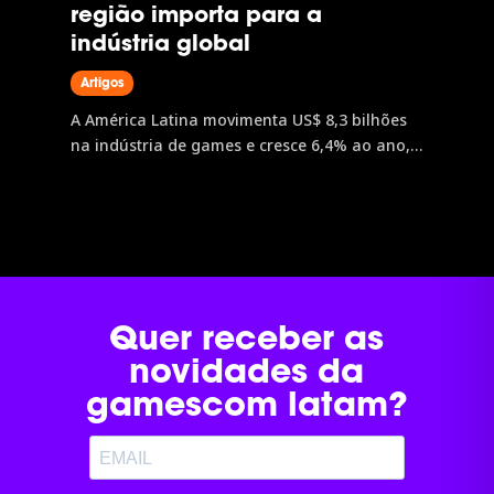
região importa para a
indústria global
Artigos
A América Latina movimenta US$ 8,3 bilhões
na indústria de games e cresce 6,4% ao ano,
acima da América do Norte e da Europa. O
Brasil lidera a região com receita estimada
em US$ 2,71 bilhões. A gamescom latam,
única edição latino-americana da maior feira
de games do mundo, é o principal ponto de
acesso a dados, conexões e oportunidades de
negócio nesse mercado em expansão.
Quer receber as
novidades da
gamescom latam?