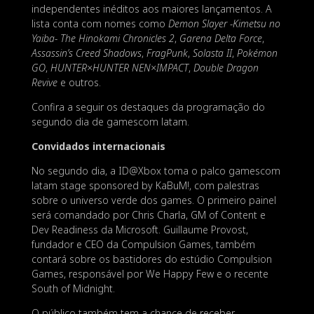
independentes inéditos aos maiores lançamentos. A
lista conta com nomes como
Demon Slayer -Kimetsu no
Yaiba- The Hinokami Chronicles 2
,
Garena Delta Force
,
Assassin’s Creed Shadows
,
FragPunk
,
Solasta II
,
Pokémon
GO
,
HUNTER×HUNTER NEN×IMPACT
,
Double Dragon
Revive
e outros.
Confira a seguir os destaques da programação do
segundo dia de gamescom latam.
Convidados internacionais
No segundo dia, a ID@Xbox toma o palco gamescom
latam stage sponsored by KaBuM!, com palestras
sobre o universo verde dos games. O primeiro painel
será comandado por Chris Charla, GM of Content e
Dev Readiness da Microsoft. Guillaume Provost,
fundador e CEO da Compulsion Games, também
contará sobre os bastidores do estúdio Compulsion
Games, responsável por We Happy Few e o recente
South of Midnight.
O público também tem a chance de receber