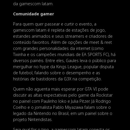
da gamescom latam.
Comunidade gamer
Para quem quer passear e curtir o evento, a
gamescom latam é repleta de estações de jogo,
estandes animados e seus streamers e criadores de
conteúdo favoritos. Além de opções de meet & reet
com grandes personalidades da internet (como
Tixinha e os campeões mundiais de EA SPORTS FC), há
diversos painéis. Entre eles, Gaules leva o público para
mergulhar no hype da Kings League, popular disputa
de futebol, falando sobre o desempenho e as
histórias de bastidores da G3X na competição.
Quem não aguenta mais esperar por GTA VI pode
discutir as altas expectativas pelo game da Rockstar
no painel com Paulinho loko e Julia Pitzer. Já Rodrigo
Coelho e o jornalista Pablo Miyazawa falam sobre o
legado da Nintendo no Brasil, em um painel sobre o
projeto Nintendistas.
Seja qual for o tipo, a gamescom latam conecta os