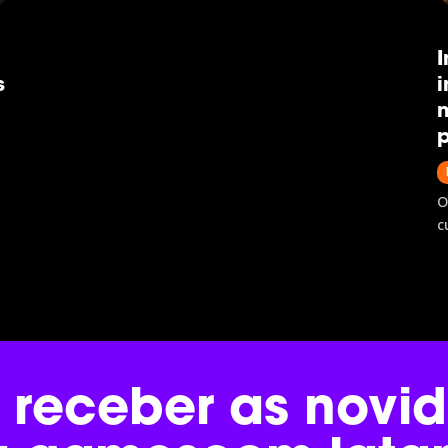
investigando desde plataformas favoritas e
hábitos de jogo até jornada de compra e
relação com marcas. Neste painel,...
I
s
i
n
p
O
c
de
e
É
o
a
o
 receber as novi
na