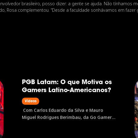
olvedor brasileiro, posso dizer: a gente se ajuda. Não tínhamos m
ltado, Rosa complementou. “Desde a faculdade sonhávamos em fazer 
PGB Latam: O que Motiva os
Gamers Latino-Americanos?
Vídeos
Com Carlos Eduardo da Silva e Mauro
Miguel Rodrigues Berimbau, da Go Gamers
A PGB Latam é a pesquisa que mapeia o
perfil do gamer latino-americano,