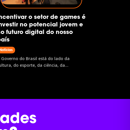
ncentivar o setor de games é
nvestir no potencial jovem e
o futuro digital do nosso
aís
Notícias
 Governo do Brasil está do lado da
ultura, do esporte, da ciência, da
ducação, da inclusão e do povo brasileiro.
 assim que o desenvolvimento chega, a
portunidade vira realidade e o nosso país
vança. Por isso, o Governo do Brasil tem
rgulho de patrocinar a...
dades