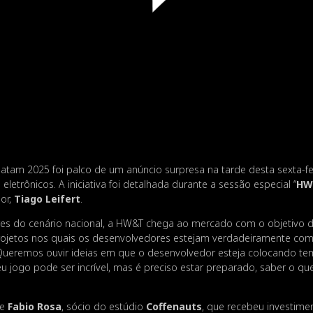
tam 2025 foi palco de um anúncio surpresa na tarde desta sexta-fei
eletrônicos. A iniciativa foi detalhada durante a sessão especial “
HW
or,
Tiago Leifert
.
res do cenário nacional, a HW&T chega ao mercado com o objetivo 
rojetos nos quais os desenvolvedores estejam verdadeiramente c
“Queremos ouvir ideias em que o desenvolvedor esteja colocando tem
 jogo pode ser incrível, mas é preciso estar preparado, saber o qu
de
Fabio Rosa
, sócio do estúdio
Coffenauts
, que recebeu investime