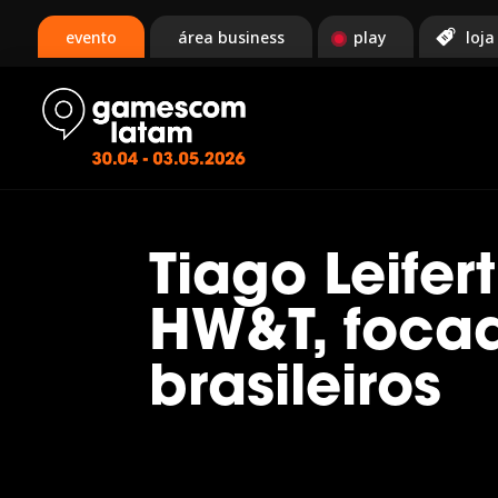
evento
área business
play
loja
Tiago Leife
HW&T, focad
brasileiros