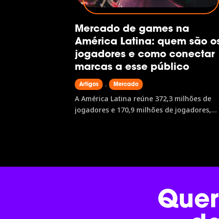
Mercado de games na
América Latina: quem são o
jogadores e como conectar
marcas a esse público
,
Artigos
Mercado
A América Latina reúne 372,3 milhões de
jogadores e 170,9 milhões de jogadores,
com receita de US$8,3 bilhões e projeção 
US$9,7 bilhões até 2028. O mobile lidera
com US$4,4 bilhões, mas console e PC
avançam com força. No Brasil, 75,3% da
população consome jogos digitais, a
Geração Z é maioria e as mulheres
Quer
representam 52,8% do público. Conhecer
esse perfil é o primeiro passo para atuar 
região, e a gamescom latam é onde esses