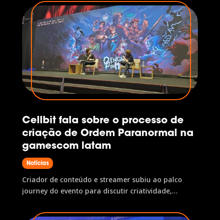
levaram experiências para o público Em sua
terceira edição, o evento recebeu mais de 154 mil
visitantes, registrando um...
Cellbit fala sobre o processo de
criação de Ordem Paranormal na
gamescom latam
Notícias
Criador de conteúdo e streamer subiu ao palco
journey do evento para discutir criatividade,
carreira no YouTube e o RPG Ordem Paranormal