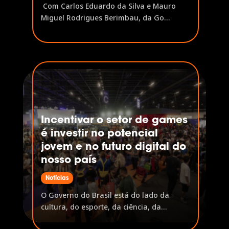
Com Carlos Eduardo da Silva e Mauro
Miguel Rodrigues Berimbau, da Go
Gamers A PGB Latam é a pesquisa que
mapeia o perfil do gamer latino-
americano, investigando desde
plataformas favoritas e hábitos de jogo
até jornada de compra e relação com
marcas. Neste painel,...
Incentivar o setor de games
é investir no potencial
jovem e no futuro digital do
nosso país
Notícias
O Governo do Brasil está do lado da
cultura, do esporte, da ciência, da
educação, da inclusão e do povo