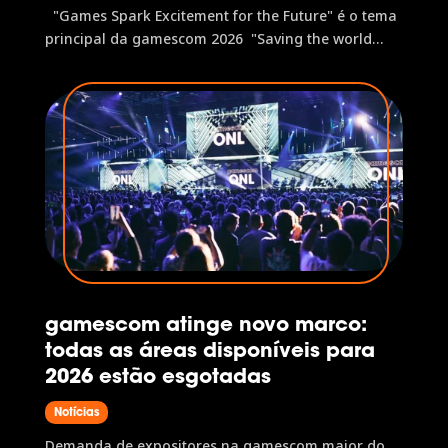
"Games Spark Excitement for the Future" é o tema
principal da gamescom 2026 "Saving the world
through play" e "Small teams, huge success" são as
tendências deste ano Diversos líderes políticos
confirmaram presença na gamescom A gamescom
2026 acontece de 24 a...
gamescom atinge novo marco:
todas as áreas disponíveis para
2026 estão esgotadas
Notícias
Demanda de expositores na gamescom maior do