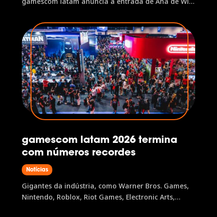
gamescom latam anuncia a entrada de Ana de Wit
no papel de General Manager. Ana de Wit, antes
Head de Conteúdo B2C, assume a condução da
operação do evento, como General Manager,
enquanto que Gustavo Steinberg e Eliana...
gamescom latam 2026 termina
com números recordes
Notícias
Gigantes da indústria, como Warner Bros. Games,
Nintendo, Roblox, Riot Games, Electronic Arts,
Supercell, Remedy Entertainment e muitas outras