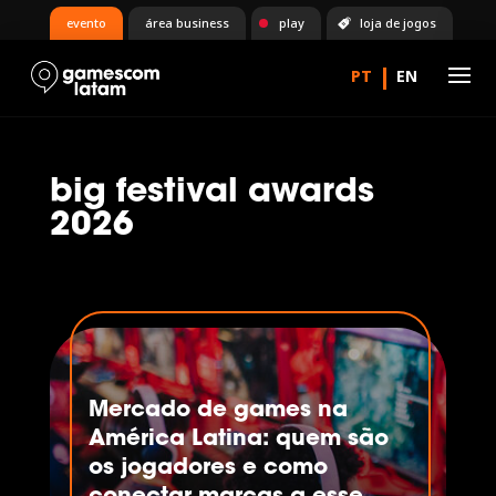
evento
área business
play
loja de jogos
big festival awards
2026
Mercado de games na
América Latina: quem são
os jogadores e como
conectar marcas a esse