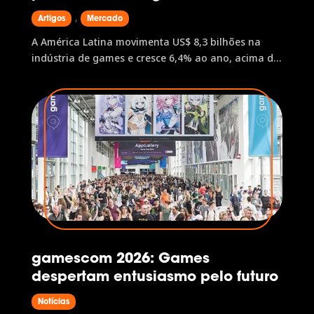
,
Artigos
Mercado
A América Latina movimenta US$ 8,3 bilhões na
indústria de games e cresce 6,4% ao ano, acima da
América do Norte e da Europa. O Brasil lidera a
região com receita estimada em US$ 2,71 bilhões. A
gamescom latam, única edição latino-americana
da maior feira de games do mundo, é o principal
ponto de acesso a dados, conexões e
oportunidades de negócio nesse mercado em
expansão.
gamescom 2026: Games
despertam entusiasmo pelo futuro
Notícias