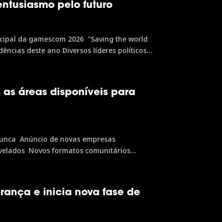
tusiasmo pelo futuro
ncipal da gamescom 2026 "Saving the world
ências deste ano Diversos líderes políticos
contece de 24 a...
as áreas disponíveis para
unca Anúncio de novas empresas
velados Novos formatos comunitários
 no digital Após novos recordes já...
rança e inicia nova fase de