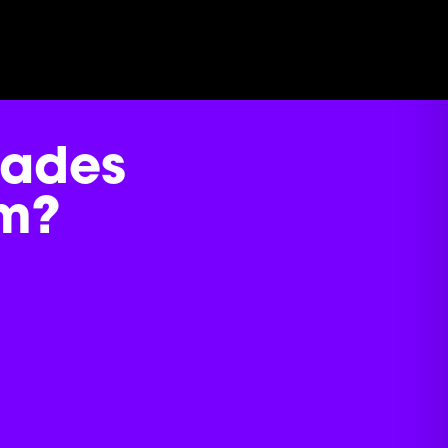
dades
m?