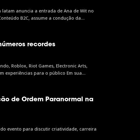
m latam anuncia a entrada de Ana de Wit no
 Conteúdo B2C, assume a condução da
e Gustavo Steinberg e Eliana...
números recordes
do, Roblox, Riot Games, Electronic Arts,
am experiências para o público Em sua
tes, registrando um...
iação de Ordem Paranormal na
o evento para discutir criatividade, carreira