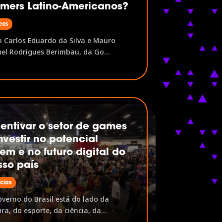
mers Latino-Americanos?
eos
Carlos Eduardo da Silva e Mauro
el Rodrigues Berimbau, da Go
rs A PGB Latam é a pesquisa que
ia o perfil do gamer latino-
icano, investigando desde
aformas favoritas e hábitos de jogo
jornada de compra e relação com
as. Neste painel,...
centivar o setor de games
nvestir no potencial
em e no futuro digital do
sso país
ícias
verno do Brasil está do lado da
ura, do esporte, da ciência, da
ação, da inclusão e do povo