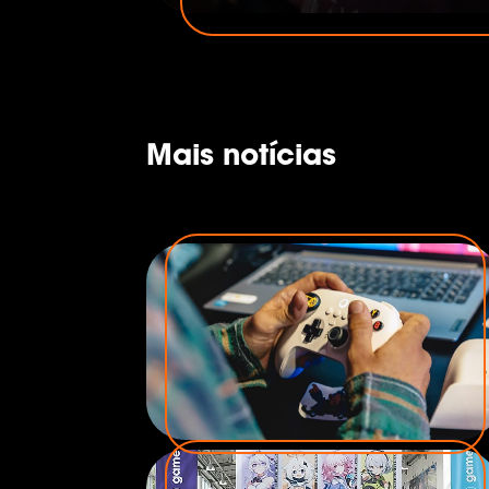
console e PC avançam com força. 
consome jogos digitais, a Geraçã
representam 52,8% do público. Con
passo para atuar na região, e a
dados e conexões se encontram.
Mais notícias