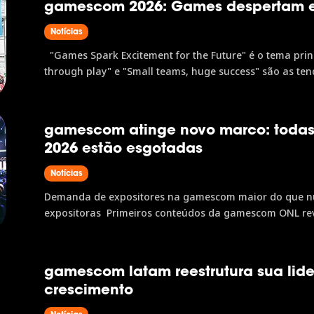
gamescom 2026: Games despertam en
Notícias
"Games Spark Excitement for the Future" é o tema pri
through play" e "Small teams, huge success" são as tend
confirmaram presença na gamescom A gamescom 2026 a
gamescom atinge novo marco: todas 
2026 estão esgotadas
Notícias
Demanda de expositores na gamescom maior do que n
expositoras Primeiros conteúdos da gamescom ONL re
fortalecem a experiência do visitante presencialmente e
gamescom latam reestrutura sua lide
crescimento