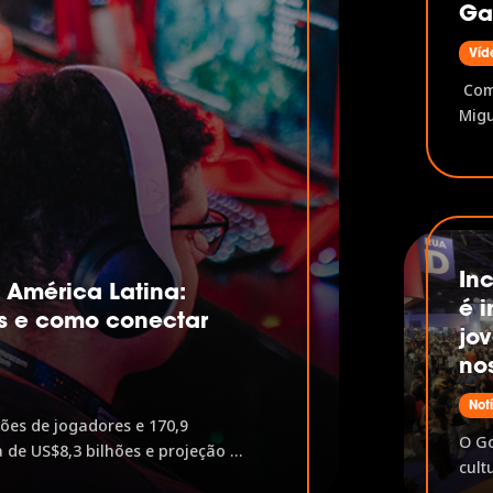
Ga
Víd
Com 
Migu
Game
mape
amer
plat
até 
marc
In
América Latina:
é i
s e como conectar
jov
o
no
Not
hões de jogadores e 170,9
O Go
 de US$8,3 bilhões e projeção de
cult
 lidera com US$4,4 bilhões, mas
educ