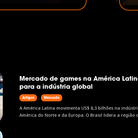
No Brasil, 75,3% da população
bras
o Z é maioria e as mulheres
cheg
hecer esse perfil é o primeiro
noss
 gamescom latam é onde esses
Bras
Mercado de games na América Latina
para a indústria global
,
Artigos
Mercado
A América Latina movimenta US$ 8,3 bilhões na indústria de games e cresce 6,4% ao ano, 
América do Norte e da Europa. O Brasil lidera a região 
gamescom latam, única edição latino-americana da mai
ponto de acesso a dados, conexões e oportunidades d