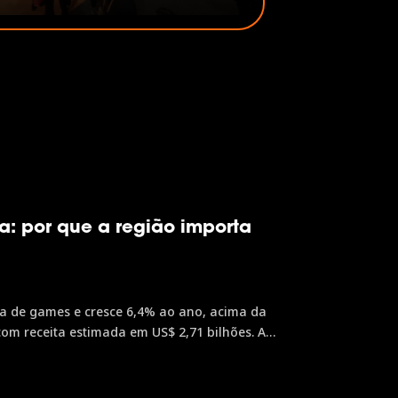
ileiro. É assim que o desenvolvimento
a, a oportunidade vira realidade e o
o país avança. Por isso, o Governo do
il tem orgulho de patrocinar a...
: por que a região importa
acima da
com receita estimada em US$ 2,71 bilhões. A
or feira de games do mundo, é o principal
e negócio nesse mercado em expansão.