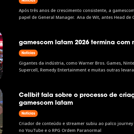
Notícias
Após três anos de crescimento consistente, a gamesco
papel de General Manager. Ana de Wit, antes Head de
operação do evento, como General Manager, enquanto qu
gamescom latam 2026 termina com 
Notícias
Gigantes da indústria, como Warner Bros. Games, Ninten
Supercell, Remedy Entertainment e muitas outras levar
terceira edição, o evento recebeu mais de 154 mil visitan
Cellbit fala sobre o processo de cr
gamescom latam
Notícias
Criador de conteúdo e streamer subiu ao palco journey d
no YouTube e o RPG Ordem Paranormal