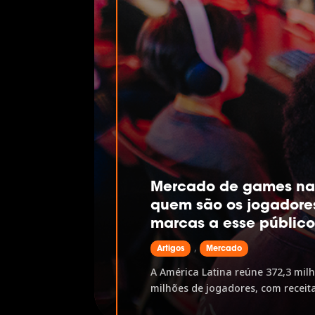
Mercado de games na 
quem são os jogadore
marcas a esse públic
,
Artigos
Mercado
A América Latina reúne 372,3 mil
milhões de jogadores, com receita
US$9,7 bilhões até 2028. O mobile