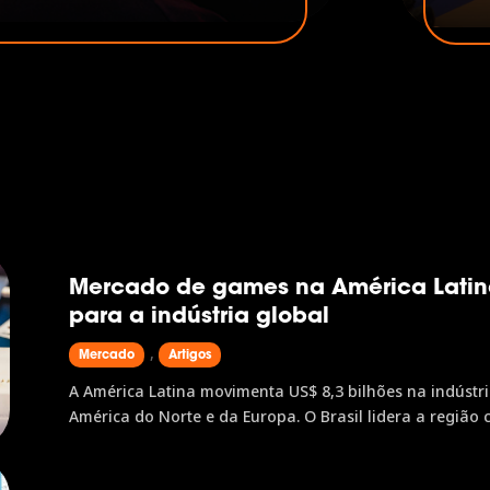
educ
No Brasil, 75,3% da população
bras
o Z é maioria e as mulheres
cheg
hecer esse perfil é o primeiro
noss
 gamescom latam é onde esses
Bras
Mercado de games na América Latina
para a indústria global
,
Mercado
Artigos
A América Latina movimenta US$ 8,3 bilhões na indústria de games e cresce 6,4% ao ano, 
América do Norte e da Europa. O Brasil lidera a região 
gamescom latam, única edição latino-americana da mai
ponto de acesso a dados, conexões e oportunidades d