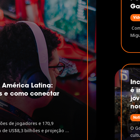
Ga
Víd
Com 
Migu
Game
mape
amer
plat
até 
marc
In
América Latina:
é i
s e como conectar
jov
o
no
Not
hões de jogadores e 170,9
O Go
 de US$8,3 bilhões e projeção de
cult
 lidera com US$4,4 bilhões, mas