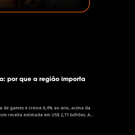
ação, da inclusão e do povo
ileiro. É assim que o desenvolvimento
a, a oportunidade vira realidade e o
o país avança. Por isso, o Governo do
il tem orgulho de patrocinar a...
: por que a região importa
acima da
com receita estimada em US$ 2,71 bilhões. A
or feira de games do mundo, é o principal
e negócio nesse mercado em expansão.