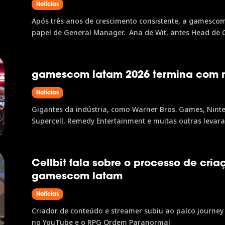
Notícias
Após três anos de crescimento consistente, a gamesco
papel de General Manager. Ana de Wit, antes Head de
operação do evento, como General Manager, enquanto qu
gamescom latam 2026 termina com 
Notícias
Gigantes da indústria, como Warner Bros. Games, Ninten
Supercell, Remedy Entertainment e muitas outras levar
terceira edição, o evento recebeu mais de 154 mil visitan
Cellbit fala sobre o processo de cr
gamescom latam
Notícias
Criador de conteúdo e streamer subiu ao palco journey d
no YouTube e o RPG Ordem Paranormal