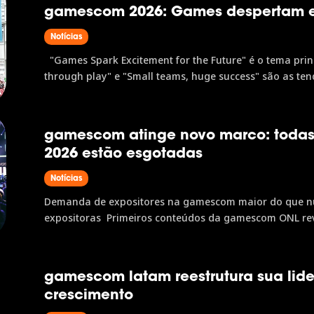
gamescom 2026: Games despertam en
Notícias
"Games Spark Excitement for the Future" é o tema pri
through play" e "Small teams, huge success" são as tend
confirmaram presença na gamescom A gamescom 2026 a
gamescom atinge novo marco: todas 
2026 estão esgotadas
Notícias
Demanda de expositores na gamescom maior do que n
expositoras Primeiros conteúdos da gamescom ONL re
fortalecem a experiência do visitante presencialmente e
gamescom latam reestrutura sua lide
crescimento