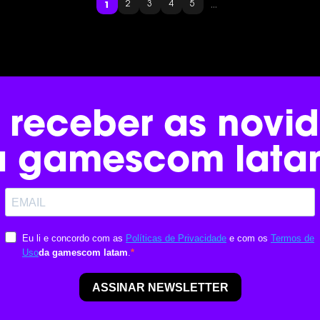
...
1
2
3
4
5
 receber as novi
a gamescom lata