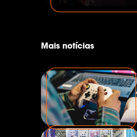
console e PC avançam com força. 
consome jogos digitais, a Geraçã
representam 52,8% do público. Con
passo para atuar na região, e a
dados e conexões se encontram.
Mais notícias