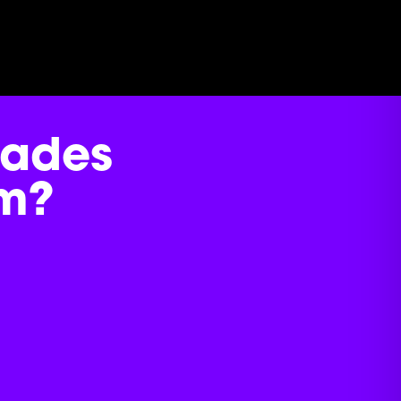
dades
m?