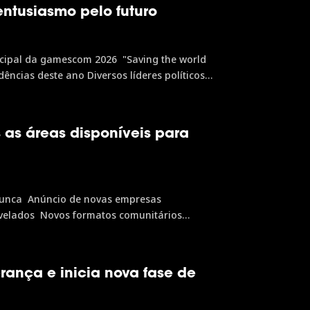
tusiasmo pelo futuro
ncipal da gamescom 2026 "Saving the world
ências deste ano Diversos líderes políticos
contece de 24 a...
as áreas disponíveis para
unca Anúncio de novas empresas
velados Novos formatos comunitários
 no digital Após novos recordes já...
rança e inicia nova fase de