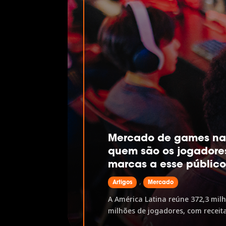
Mercado de games na 
quem são os jogadore
marcas a esse públic
,
Artigos
Mercado
A América Latina reúne 372,3 mil
milhões de jogadores, com receita
US$9,7 bilhões até 2028. O mobile