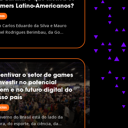
mers Latino-Americanos?
eos
Carlos Eduardo da Silva e Mauro
el Rodrigues Berimbau, da Go
rs A PGB Latam é a pesquisa que
ia o perfil do gamer latino-
icano, investigando desde
aformas favoritas e hábitos de jogo
jornada de compra e relação com
as. Neste painel,...
centivar o setor de games
nvestir no potencial
em e no futuro digital do
sso país
ícias
verno do Brasil está do lado da
ura, do esporte, da ciência, da